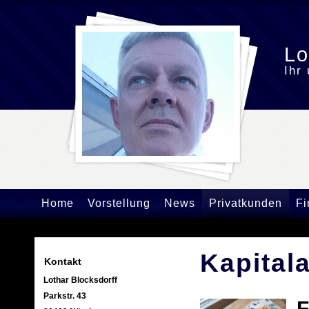
Lo
Ihr
Home
Vorstellung
News
Privatkunden
F
Kapital
Kontakt
Lothar Blocksdorff
Parkstr. 43
F