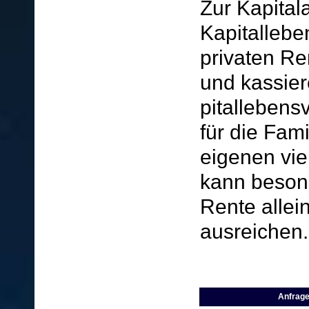
Zur Kapital
Ka­pi­tal­le­
privaten Re
und kassier
pi­tal­le­ben
für die Fam
eigenen vie
kann besond
Rente allei
ausreichen.
Anfrage