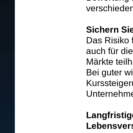
verschieden
Sichern Si
Das Risiko f
auch für d
Märkte teil
Bei guter wi
Kurssteiger
Unternehm
Langfristi
Lebensvers