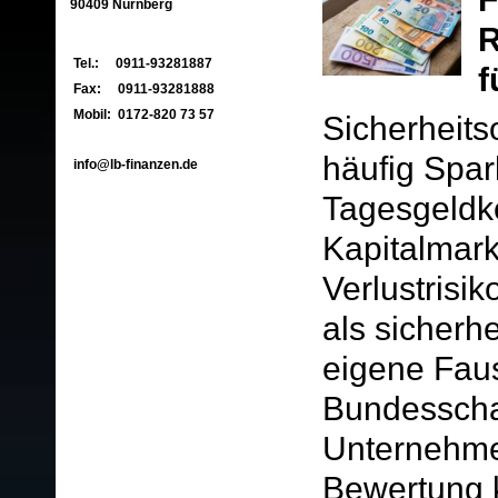
90409 Nürnberg
R
Tel.: 0911-93281887
f
Fax: 0911-93281888
Mobil: 0172-820 73 57
Sicherheits
häufig Spar
info@lb-finanzen.de
Tages­geldk
Kapitalmarkt
Verlustrisik
als sicherhe
eigene Faus
Bundesschat
Unternehmen
Bewertung k