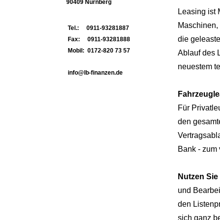
90409 Nürnberg
Leasing ist
Maschinen, 
Tel.: 0911-93281887
die geleast
Fax: 0911-93281888
Mobil: 0172-820 73 57
Ablauf des 
neuestem te
info@lb-finanzen.de
Fahrzeugle
Für Privatl
den gesamte
Vertragsabl
Bank - zum 
Nutzen Sie
und Bearbei
den Listenp
sich ganz b