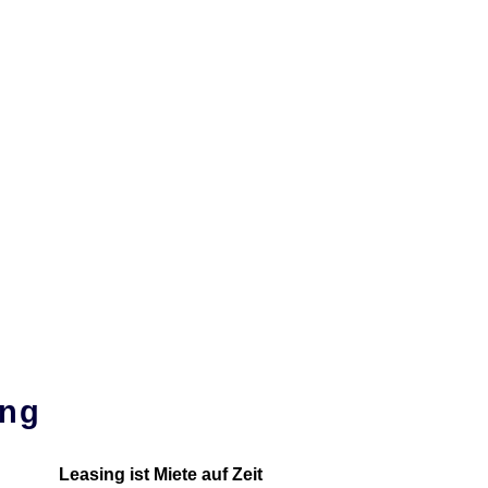
Lothar Blocksdorff
Ihr unabhängiger Ver­sicherungs­makler
nden
Firmenkunden
Service
Impressum
ing
Leasing ist Miete auf Zeit