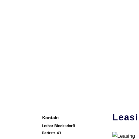
Home
Vorstellung
News
Privatku
Leas
Kontakt
Lothar Blocksdorff
Parkstr. 43