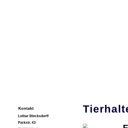
Lo
Ihr
Home
Vorstellung
News
Privatkunden
F
Tierhalt
Kontakt
Lothar Blocksdorff
Parkstr. 43
F