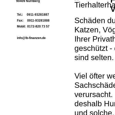
90409 Nürnberg
V
Tel.: 0911-93281887
Schäden du
Fax: 0911-93281888
Mobil: 0172-820 73 57
Katzen, Vög
Ihrer Privat
info@lb-finanzen.de
geschützt -
sind selten.
Viel öfter 
Sachschäde
verursacht.
deshalb Hun
und solche,